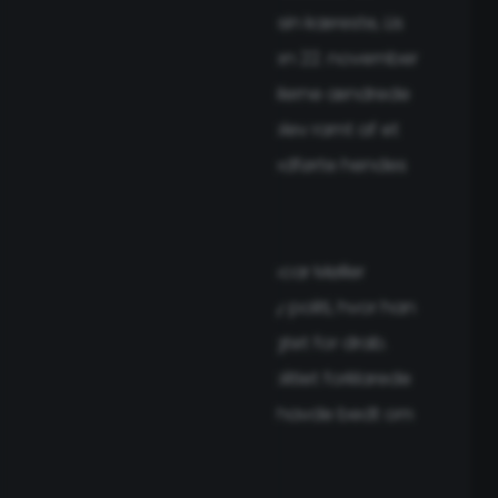
voldsomt skænderi med sin kæreste, Lis
Andersen, født Svarter den 22. november
1939 i København. Projektilerne ændrede
retning, og Lis Andersen blev ramt af et
skud i hovedet, hvilket medførte hendes
død.
Efter episoden meldte Oscar Møller
Andersen sig selv til Valby politi, hvor han
straks blev anholdt og sigtet for drab.
Under en afhøring hos politiet forklarede
han, at Lis Andersen selv havde bedt om
at blive skudt.